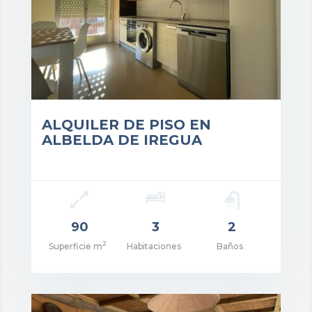
ALQUILER DE PISO EN
ALBELDA DE IREGUA
90
3
2
2
Superficie m
Habitaciones
Baños
cio: 598€