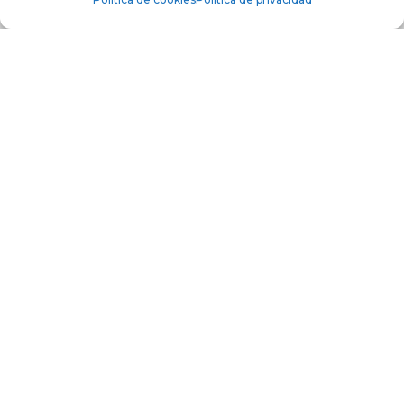
COCHERA EN MEDRANO
60
2
Superficie m
cio: 45.000€