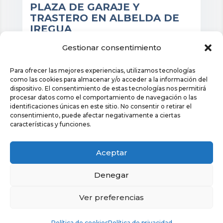
PLAZA DE GARAJE Y
TRASTERO EN ALBELDA DE
IREGUA
Gestionar consentimiento
Para ofrecer las mejores experiencias, utilizamos tecnologías
14,37
como las cookies para almacenar y/o acceder a la información del
dispositivo. El consentimiento de estas tecnologías nos permitirá
2
Superficie m
procesar datos como el comportamiento de navegación o las
identificaciones únicas en este sitio. No consentir o retirar el
consentimiento, puede afectar negativamente a ciertas
características y funciones.
cio: 6.000€
Aceptar
Denegar
Ver preferencias
Política de cookies
Política de privacidad