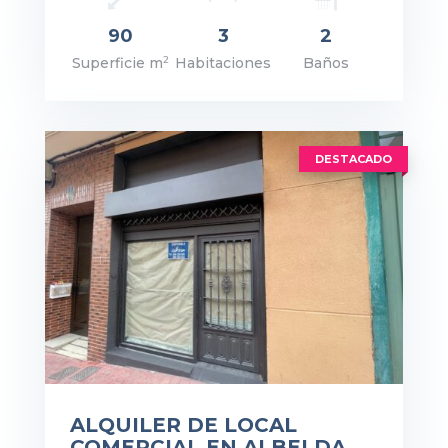
recio: 598€
90
3
2
2
Superficie m
Habitaciones
Baños
VER DETALLES
DESTACADO
ALQUILER DE LOCAL
COMERCIAL EN ALBELDA