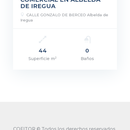
DE IREGUA

CALLE GONZALO DE BERCEO Albelda de
Iregua
recio: 450€
44
0
2
Superficie m
Baños
VER DETALLES
COFITOR
©
Todos los derechos reservados.