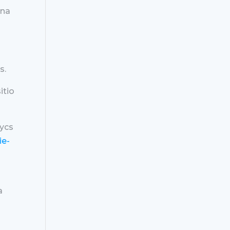
ina
s.
itio
iycs
ie-
a