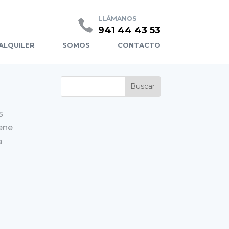
CASAS PREFABRICADAS COFITOR
LLÁMANOS
941 44 43 53
ALQUILER
SOMOS
CONTACTO
s
iene
a
s