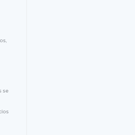
os,
s se
cios