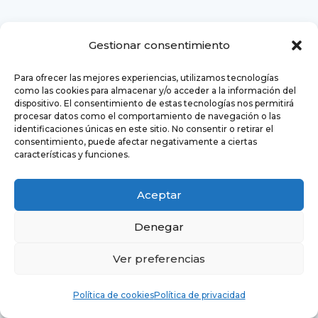
¿Con qué finalidad tratamos sus
Gestionar consentimiento
datos personales?
En COFITOR SL Tratamos la información
Para ofrecer las mejores experiencias, utilizamos tecnologías
como las cookies para almacenar y/o acceder a la información del
que nos facilitan las personas interesadas
dispositivo. El consentimiento de estas tecnologías nos permitirá
con el fin de prestar los servicios solicitados
procesar datos como el comportamiento de navegación o las
identificaciones únicas en este sitio. No consentir o retirar el
y atender sus solicitudes de contacto a
consentimiento, puede afectar negativamente a ciertas
través de nuestros formularios de la página
características y funciones.
web https://www.cofitor.com/. Desarrollar y
gestionar los concursos,
Aceptar
sorteos u otras actividades promocionales
Denegar
que se puedan organizar.
Así como el envío de comunicaciones
Ver preferencias
comerciales y newsletter informativo. así
como el envío de nuestra newsletter y
Política de cookies
Política de privacidad
comunicaciones comerciales, inclusive por