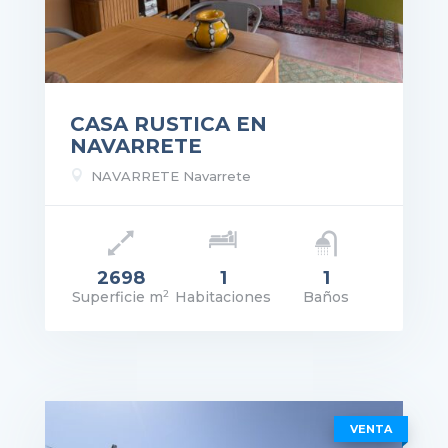
CASA RUSTICA EN
NAVARRETE

NAVARRETE Navarrete
2698
1
1
2
Superficie m
Habitaciones
Baños
recio: 225.000€
VER DETALLES
VENTA