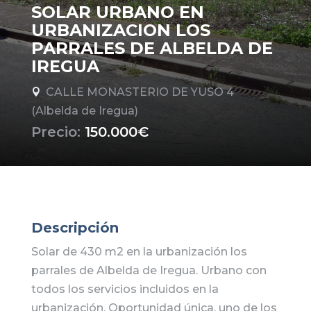
SOLAR URBANO EN
URBANIZACION LOS
PARRALES DE ALBELDA DE
IREGUA
CALLE MONASTERIO DE YUSO 4

(Albelda de Iregua)
Precio:
150.000€
Descripción
Solar de 430 m2 en la urbanización los
parrales de Albelda de Iregua. Urbano con
todos los servicios incluidos en la
urbanización. Oportunidad única, uno de los