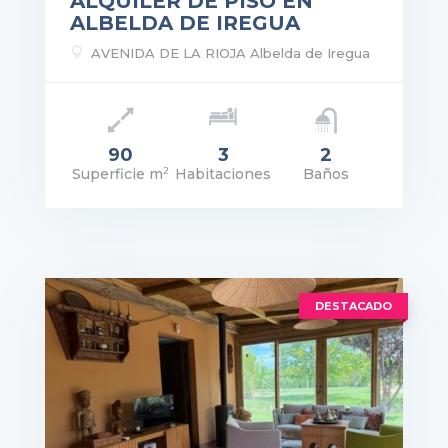
ALQUILER DE PISO EN
ALBELDA DE IREGUA

AVENIDA DE LA RIOJA Albelda de Iregua
90
3
2
2
Superficie m
Habitaciones
Baños
recio: 598€
VER DETALLES
DESTACADO