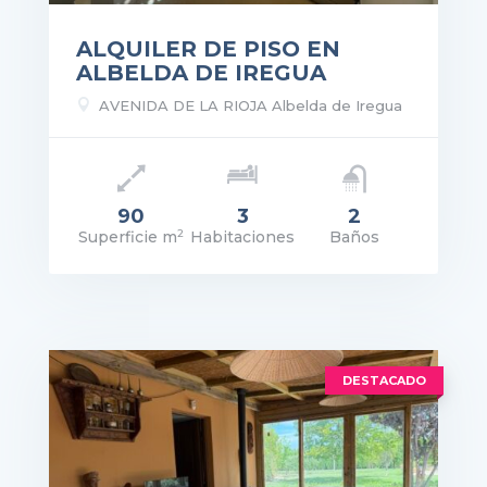
ALQUILER DE PISO EN
ALBELDA DE IREGUA

AVENIDA DE LA RIOJA Albelda de Iregua
90
3
2
2
Superficie m
Habitaciones
Baños
recio: 598€
VER DETALLES
DESTACADO