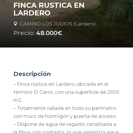
FINCA RUSTICA EN
LARDERO
CAMINO LOS JUDIOS (Lardero)

Precio:
48.000€
Descripción
– Finca rústica en Lardero, ubicada en el
término El Cerro, con una superficie de 2500
m2.
– Totalmente vallada en todo su perímetro
con muro de hormigón y puerta de acceso.
– Dispone de agua de regadío canalizada a
la finca, con contador, lo que garantiza agua