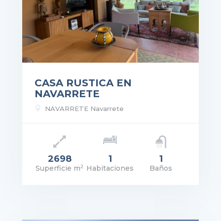
CASA RUSTICA EN
NAVARRETE

NAVARRETE Navarrete
2698
1
1
2
Superficie m
Habitaciones
Baños
recio: 225.000€
VER DETALLES