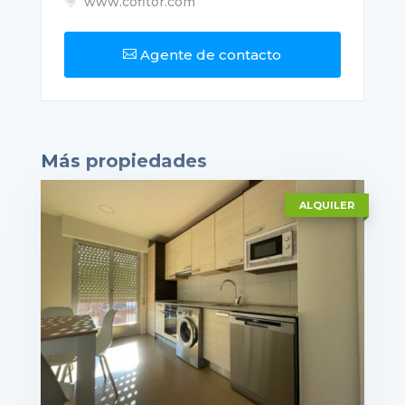
www.cofitor.com

Agente de contacto

Más propiedades
ALQUILER