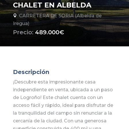
CHALET EN ALBELDA
CARRETERA DE SORIA (Albelda de

Iregua)
Precio:
489.000€
Descripción
¡Descubre esta impresionante casa
independiente en venta, ubicada a un paso
de Logroño! Este chalet cuenta con un
acceso fácil y rápido, ideal para disfrutar de
la tranquilidad del campo sin renunciar a la
cercanía de la ciudad. Con una generosa
superficie construida de 400 m² y una