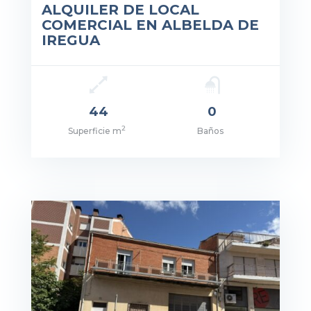
ALQUILER DE LOCAL
COMERCIAL EN ALBELDA DE
IREGUA
44
0
2
Superficie m
Baños
cio: 450€