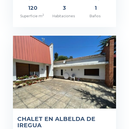
120
3
1
2
Superficie m
Habitaciones
Baños
cio: 120.000€
CHALET EN ALBELDA DE
IREGUA