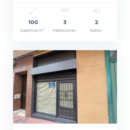
100
3
2
2
Superficie m
Habitaciones
Baños
cio: 165.000€