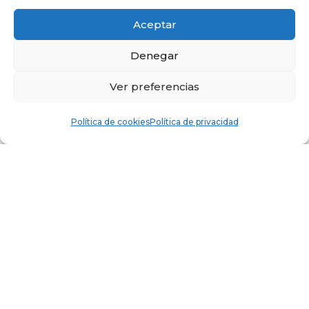
Aceptar
Denegar
Ver preferencias
CHALET EN LARDERO
Política de cookies
Política de privacidad
1200
2
1
2
Superficie m
Habitaciones
Baños
cio: 249.999€