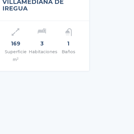
VILLAMEDIANA DE
IREGU
IREGUA
io: 290.000€
Precio: 12
169
3
1
120
Superficie
Habitaciones
Baños
Superfici
 DETALLES
VER DETALL
2
2
m
m