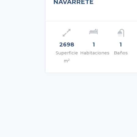
NAVARRETE
Precio: 225.000€
2698
1
1
Superficie
Habitaciones
Baños
VER DETALLES
2
m