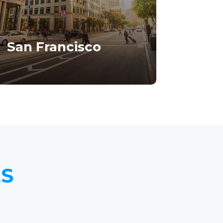
San Francisco
ipsum dolor sit amet, consectetur
adipiscing elit.
ES