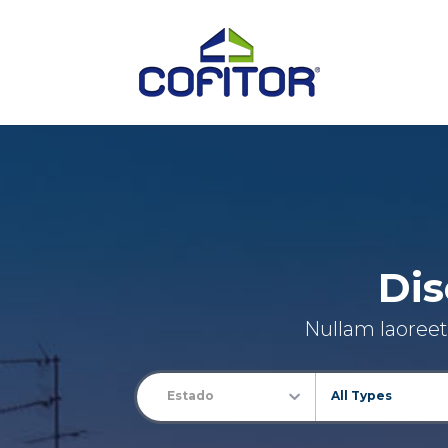
Dis
Nullam laoreet 
Estado
All Types