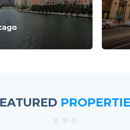
cago
it amet, consectetur
Lorem 
ing elit.
FEATURED
PROPERTI