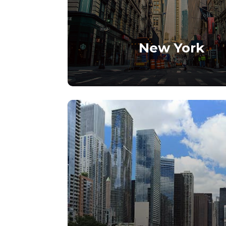
New York
Lorem ipsum dolor sit amet, cons
adipiscing elit.