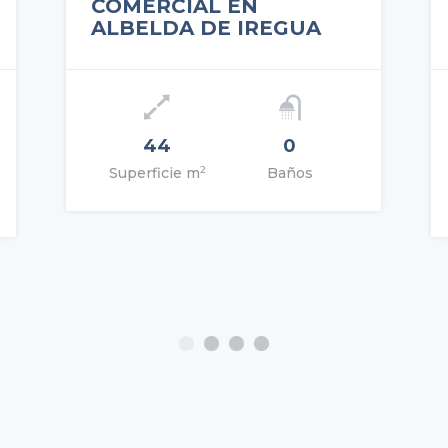
COMERCIAL EN
ALBELDA DE IREGUA
Precio: 450€
Prec
44
0
2
Superficie m
Baños
VER DETALLES
VER