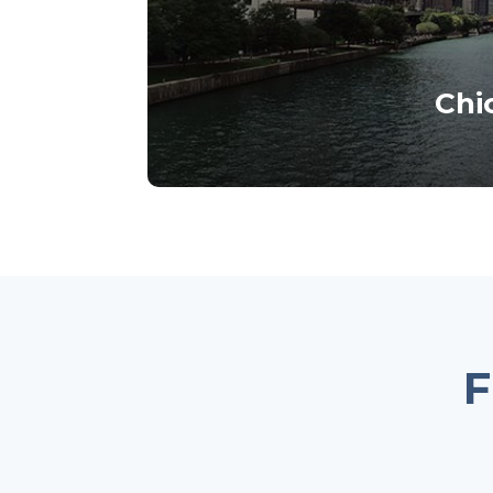
Chi
Lorem ipsum dolor s
adipisc