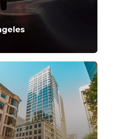
ngeles
it amet, consectetur
ng elit.