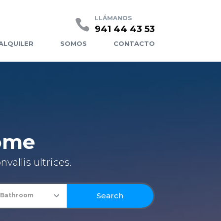
CASAS PREFABRICADAS COFITOR
LLÁMANOS
941 44 43 53
ALQUILER
SOMOS
CONTACTO
Home
vallis ultrices.
Search
 Bathroom