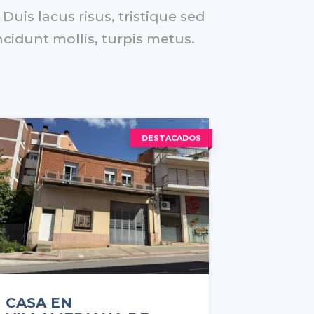
uis lacus risus, tristique sed
ncidunt mollis, turpis metus.
DESTACADOS
CASA EN
PISO 