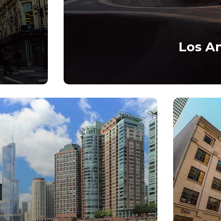
Los A
ectetur
Lorem ipsum dolor s
adipisci