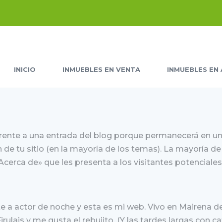
INICIO
INMUEBLES EN VENTA
INMUEBLES EN 
erente a una entrada del blog porque permanecerá en u
 de tu sitio (en la mayoría de los temas). La mayoría de
erca de» que les presenta a los visitantes potenciales
te a actor de noche y esta es mi web. Vivo en Mairena d
rulais y me gusta el rebujito. (Y las tardes largas con ca