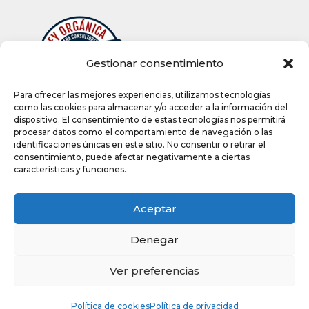
Gestionar consentimiento
Para ofrecer las mejores experiencias, utilizamos tecnologías
como las cookies para almacenar y/o acceder a la información del
dispositivo. El consentimiento de estas tecnologías nos permitirá
procesar datos como el comportamiento de navegación o las
identificaciones únicas en este sitio. No consentir o retirar el
consentimiento, puede afectar negativamente a ciertas
características y funciones.
Aceptar
Ctra. de Soria, km 9 (Pol. El Juncal) –
Albelda de Iregua
Denegar
941 444 353
Ver preferencias
Política de cookies
Política de privacidad